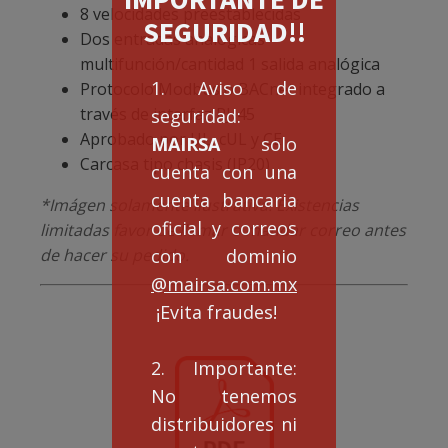
8 velocidades preestablecidas
SEGURIDAD!!
Dos entradas analógicas
multifunción/cantidad 1 salida analógica
1. Aviso de
Protocolo Modbus o BACnet integrado a
través de interfaz RJ-45
seguridad:
Aprobado por UL, cUL y CE
MAIRSA
solo
Carcasa tipo chasis (IP20)
cuenta con una
cuenta bancaria
*Imágen solamente ilustrativa. Existencias
oficial y correos
limitadas favor de llamar o mandar correo antes
con dominio
de hacer su pedido.
@mairsa.com.mx
¡Evita fraudes!
2. Importante:
No tenemos
distribuidores ni