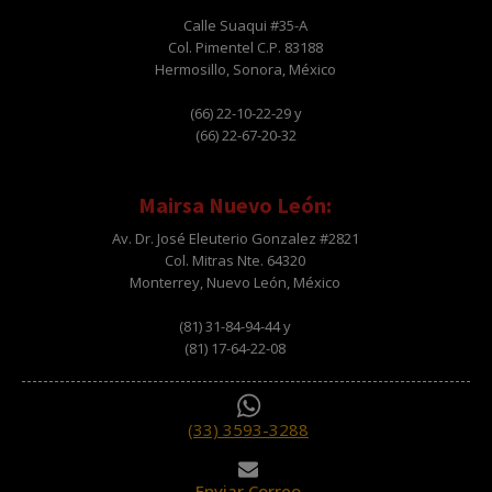
Calle Suaqui #35-A
Col. Pimentel C.P. 83188
Hermosillo, Sonora, México
(66) 22-10-22-29 y
(66) 22-67-20-32
Mairsa Nuevo León:
Av. Dr. José Eleuterio Gonzalez #2821
Col. Mitras Nte. 64320
Monterrey, Nuevo León, México
(81) 31-84-94-44 y
(81) 17-64-22-08
(33) 3593-3288
Enviar Correo