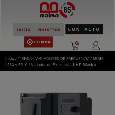
CONTACTO
INICIO
NOSOTROS
TIENDA
0
Inicio
/
TIENDA
/
VARIADORES DE FRECUENCIA
/
SERIE
L510 y E510
/ Variador de Frecuencia 1 HP Bifásico