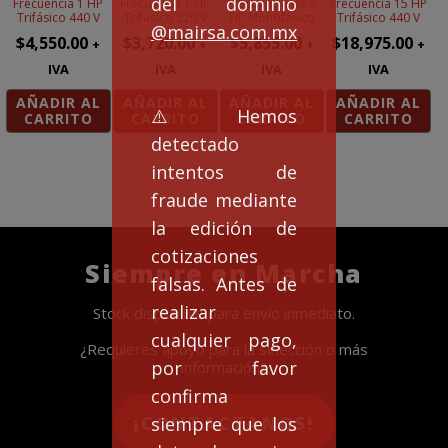
del dominio
Frecuencia 1 HP
Frecuencia 1 HP
Frecuencia de 3
Frecuencia 15 HP
Trifásico 440 V
Trifasico 220 V
HP Monofásico
Trifásico 440 V
@mairsa.com.mx
$
4,550.00
$
3,720.00
$
5,855.00
$
18,975.00
+
+
+
+
IVA
IVA
IVA
IVA
AÑADIR AL
AÑADIR AL
AÑADIR AL
AÑADIR AL
⚠️Hemos
CARRITO
CARRITO
CARRITO
CARRITO
detectado
intentos de
fraude mediante
la edición de
cotizaciones
Siempre en Marcha
falsas. Antes de
realizar
Stock disponible para envío inmediato.
cualquier pago,
¿Requieres apoyo para la selección o más
por favor
información?
confirma
¡CONTACTANOS!
siempre que los