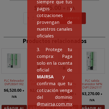
siempre que tus
$
7,005.00
+ IVA
pagos y
cotizaciones
PLC
AÑADIR AL CARRITO
provengan de
salida
transistor
nuestros canales
NPN
oficiales
DVP12SE11T
Productos relacionados
cantidad
3. Protege tu
compra: Paga
solo en la cuenta
oficial de
MAIRSA
y
PLC Relevador
PLC Relevador
PLC salida
PLC salida
confirma que tu
DVP28SV11R2
DVP14SS211R
transistor NPN
transistor NPN
DVP20SX211T
DVP12SA211T
cotización venga
$
6,520.00
$
2,665.00
+
+
$
5,555.00
$
3,270.00
+
+
del dominio
IVA
IVA
IVA
IVA
@mairsa.com.mx
AÑADIR AL
AÑADIR AL
AÑADIR AL
AÑADIR AL