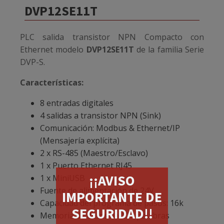
DVP12SE11T
PLC salida transistor NPN Compacto con
Ethernet modelo
DVP12SE11T
de la familia Serie
DVP-S.
Características:
8 entradas digitales
4 salidas a transistor NPN (Sink)
Comunicación: Modbus & Ethernet/IP
(Mensajería explícita)
2 x RS-485 (Maestro/Esclavo)
1 x Puerto Ethernet RJ45
¡¡AVISO
1 x MiniUSB
Fuente de alimentación de 24V
IMPORTANTE DE
Capacidad del programa de pasos: 16k
SEGURIDAD!!
Memoria de datos de 12k palabras