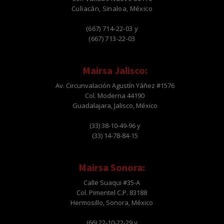
Culiacán, Sinaloa, México
(667) 714-22-03 y
(667) 713-22-03
Mairsa Jalisco:
Av. Circunvalación Agustín Yáñez #1576
Col. Moderna 44190
Guadalajara, Jalisco, México
(33) 38-10-49-96 y
(33) 14-78-84-15
Mairsa Sonora:
Calle Suaqui #35-A
Col. Pimentel C.P. 83188
Hermosillo, Sonora, México
(66) 22-10-22-29 y