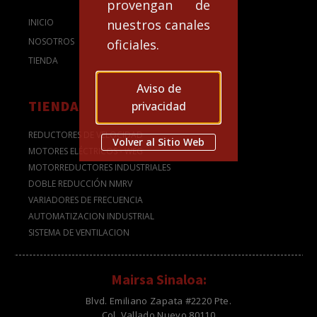
provengan de
nuestros canales
INICIO
NOSOTROS
oficiales.
TIENDA
Aviso de
TIENDA
privacidad
REDUCTORES DE VELOCIDAD
Volver al Sitio Web
MOTORES ELÉCTRICOS - WEG
MOTORREDUCTORES INDUSTRIALES
DOBLE REDUCCIÓN NMRV
VARIADORES DE FRECUENCIA
AUTOMATIZACION INDUSTRIAL
SISTEMA DE VENTILACION
Mairsa Sinaloa:
Blvd. Emiliano Zapata #2220 Pte.
Col. Vallado Nuevo 80110