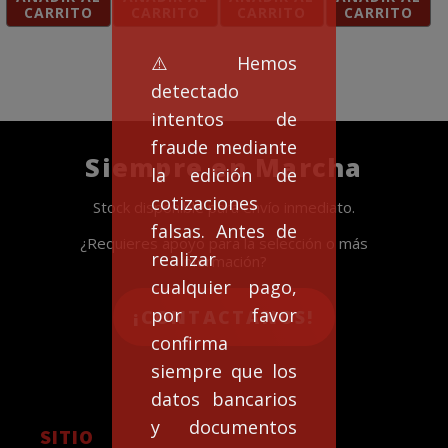
CARRITO
CARRITO
CARRITO
CARRITO
⚠️Hemos
detectado
intentos de
fraude mediante
Siempre en Marcha
la edición de
cotizaciones
Stock disponible para envío inmediato.
falsas. Antes de
¿Requieres apoyo para la selección o más
realizar
información?
cualquier pago,
por favor
¡CONTACTANOS!
confirma
siempre que los
datos bancarios
y documentos
SITIO