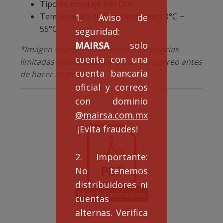
Tipo de montaje Riel DIN
Temperatura de funcionamiento 0°C ~
1. Aviso de
55°C
seguridad:
MAIRSA
solo
*Imágen solamente ilustrativa. Existencias
cuenta con una
limitadas favor de llamar o mandar correo antes
cuenta bancaria
de hacer su pedido.
oficial y correos
con dominio
@mairsa.com.mx
¡Evita fraudes!
2. Importante:
No tenemos
distribuidores ni
Más información
cuentas
alternas. Verifica