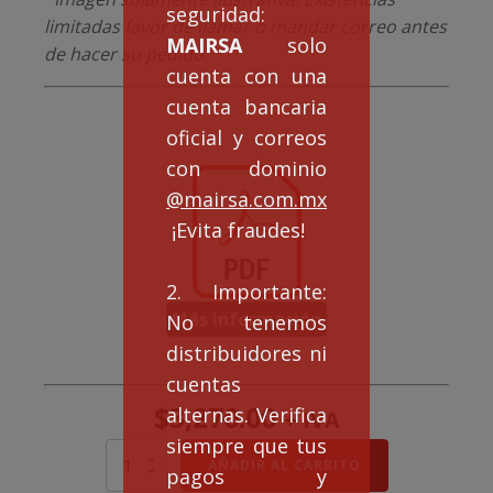
seguridad:
limitadas favor de llamar o mandar correo antes
MAIRSA
solo
de hacer su pedido.
cuenta con una
cuenta bancaria
oficial y correos
con dominio
@mairsa.com.mx
¡Evita fraudes!
2. Importante:
Más información
No tenemos
distribuidores ni
cuentas
$
3,270.00
alternas. Verifica
+ IVA
siempre que tus
PLC
AÑADIR AL CARRITO
pagos y
salida