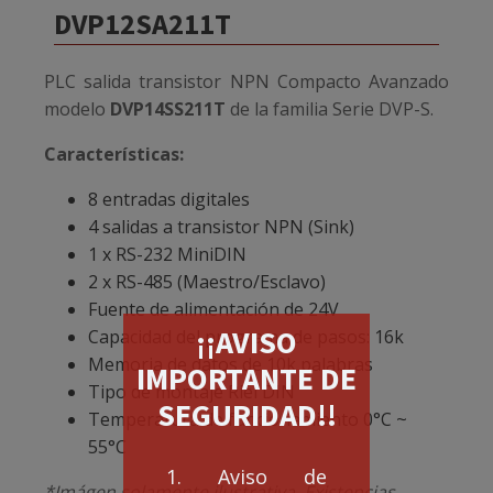
DVP12SA211T
PLC salida transistor NPN Compacto Avanzado
modelo
DVP14SS211T
de la familia Serie DVP-S.
Características:
8 entradas digitales
4 salidas a transistor NPN (Sink)
1 x RS-232 MiniDIN
2 x RS-485 (Maestro/Esclavo)
Fuente de alimentación de 24V
¡¡AVISO
Capacidad del programa de pasos: 16k
Memoria de datos de 10k palabras
IMPORTANTE DE
Tipo de montaje Riel DIN
SEGURIDAD!!
Temperatura de funcionamiento 0°C ~
55°C
1. Aviso de
*Imágen solamente ilustrativa. Existencias