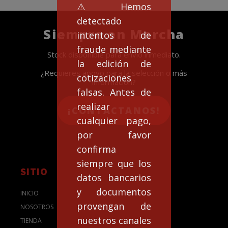
⚠️Hemos
detectado
Siempre en Marcha
intentos de
fraude mediante
Stock disponible para envío inmediato.
la edición de
¿Requieres apoyo para la selección o más
cotizaciones
información?
falsas. Antes de
realizar
¡CONTACTANOS!
cualquier pago,
por favor
confirma
siempre que los
SITIO
datos bancarios
y documentos
INICIO
provengan de
NOSOTROS
nuestros canales
TIENDA