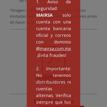
55°C
1. Aviso de
seguridad:
*Imágen solamente ilustrativa. Existencias
MAIRSA
solo
limitadas favor de llamar o mandar correo antes
cuenta con una
de hacer su pedido.
cuenta bancaria
oficial y correos
con dominio
@mairsa.com.mx
¡Evita fraudes!
2. Importante:
No tenemos
Más información
distribuidores ni
cuentas
alternas. Verifica
$
7,445.00
+ IVA
siempre que tus