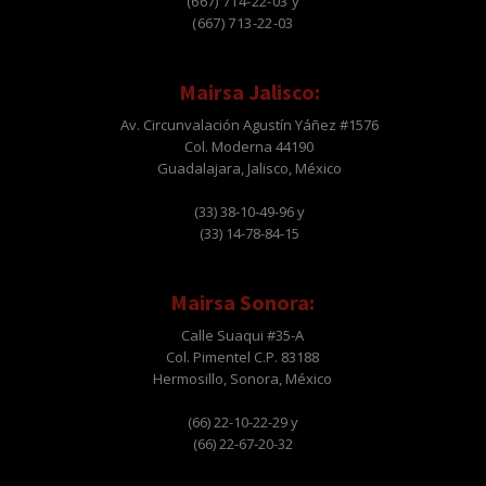
(667) 714-22-03 y
(667) 713-22-03
Mairsa Jalisco:
Av. Circunvalación Agustín Yáñez #1576
Col. Moderna 44190
Guadalajara, Jalisco, México
(33) 38-10-49-96 y
(33) 14-78-84-15
Mairsa Sonora:
Calle Suaqui #35-A
Col. Pimentel C.P. 83188
Hermosillo, Sonora, México
(66) 22-10-22-29 y
(66) 22-67-20-32