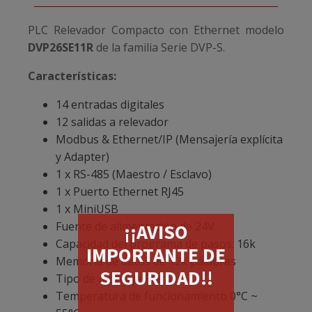
PLC Relevador Compacto con Ethernet modelo
DVP26SE11R
de la familia Serie DVP-S.
Características:
14 entradas digitales
12 salidas a relevador
Modbus & Ethernet/IP (Mensajería explícita
y Adapter)
1 x RS-485 (Maestro / Esclavo)
1 x Puerto Ethernet RJ45
1 x MiniUSB
Fuente de alimentación de 24V
¡¡AVISO
Capacidad del programa de pasos: 16k
IMPORTANTE DE
Memoria de datos de 12k palabras
SEGURIDAD!!
Tipo de montaje Riel DIN
Temperatura de funcionamiento 0°C ~