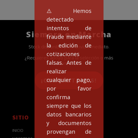
⚠️Hemos
detectado
intentos de
Siempre en Marcha
fraude mediante
la edición de
Stock disponible para envío inmediato.
cotizaciones
¿Requieres apoyo para la selección o más
falsas. Antes de
información?
realizar
cualquier pago,
¡CONTACTANOS!
por favor
confirma
siempre que los
datos bancarios
SITIO
y documentos
provengan de
INICIO