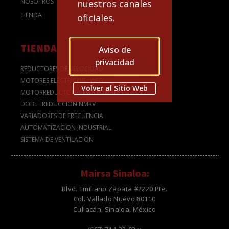
NOSOTROS
nuestros canales
TIENDA
oficiales.
TIENDA
Aviso de
privacidad
REDUCTORES DE VELOCIDAD
MOTORES ELÉCTRICOS - WEG
Volver al Sitio Web
MOTORREDUCTORES INDUSTRIALES
DOBLE REDUCCIÓN NMRV
VARIADORES DE FRECUENCIA
AUTOMATIZACION INDUSTRIAL
SISTEMA DE VENTILACION
Mairsa Sinaloa:
Blvd. Emiliano Zapata #2220 Pte.
Col. Vallado Nuevo 80110
Culiacán, Sinaloa, México