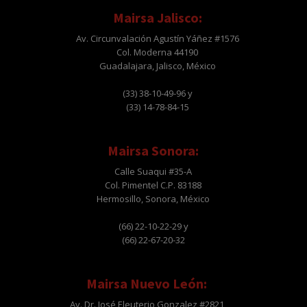
Mairsa Jalisco:
Av. Circunvalación Agustín Yáñez #1576
Col. Moderna 44190
Guadalajara, Jalisco, México
(33) 38-10-49-96 y
(33) 14-78-84-15
Mairsa Sonora:
Calle Suaqui #35-A
Col. Pimentel C.P. 83188
Hermosillo, Sonora, México
(66) 22-10-22-29 y
(66) 22-67-20-32
Mairsa Nuevo León:
Av. Dr. José Eleuterio Gonzalez #2821