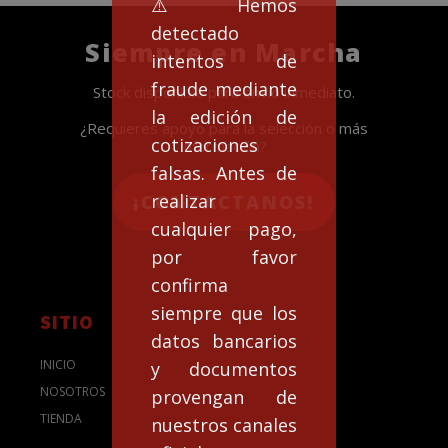
⚠️Hemos
detectado
Siempre en Marcha
intentos de
fraude mediante
Stock disponible para envío inmediato.
la edición de
¿Requieres apoyo para la selección o más
cotizaciones
información?
falsas. Antes de
realizar
¡CONTACTANOS!
cualquier pago,
por favor
confirma
siempre que los
SITIO
datos bancarios
INICIO
y documentos
NOSOTROS
provengan de
TIENDA
nuestros canales