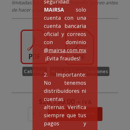
seguridad:
limitadas favor de llamar o mandar correo antes
MAIRSA
solo
de hacer su pedido.
cuenta con una
cuenta bancaria
oficial y correos
con dominio
@mairsa.com.mx
¡Evita fraudes!
Catálogo
Hoja de Especificaciones
2. Importante:
No tenemos
distribuidores ni
cuentas
$
20,750.00
+ IVA
alternas. Verifica
MOTOR
AÑADIR AL CARRITO
siempre que tus
ELÉCTRICO
pagos y
TRIFÁSICO
3