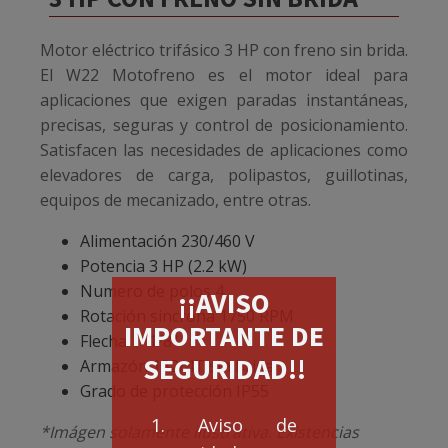
Motor eléctrico trifásico 3 HP con freno sin brida.
El W22 Motofreno es el motor ideal para
aplicaciones que exigen paradas instantáneas,
precisas, seguras y control de posicionamiento.
Satisfacen las necesidades de aplicaciones como
elevadores de carga, polipastos, guillotinas,
equipos de mecanizado, entre otras.
Alimentación 230/460 V
Potencia 3 HP (2.2 kW)
Numero de polos 4
¡¡AVISO
Rotación sincrona 1750 RPM
IMPORTANTE DE
Flecha 1 1/8"
SEGURIDAD!!
Armazón 182/4T sin brida
Grado de protección IP55
1. Aviso de
*Imágen solamente ilustrativa. Existencias