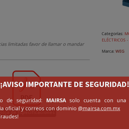
Categorías:
M
ELÉCTRICOS 
cias limitadas favor de llamar o mandar
Marca:
WEG
¡¡AVISO IMPORTANTE DE SEGURIDAD!
so de seguridad:
MAIRSA
solo cuenta con una 
a oficial y correos con dominio
@mairsa.com.mx
Hoja de Especificaciones
fraudes!