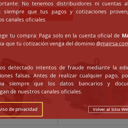
ortante: No tenemos distribuidores ni cuentas al
ca siempre que tus pagos y cotizaciones prove
MOTOR
AÑADIR AL CARRITO
ELÉCTRICO
s canales oficiales
TRIFÁSICO
250
HP
ege tu compra: Paga solo en la cuenta oficial de
MA
Productos relacionados
BRIDA
ma que tu cotización venga del dominio
@mairsa.co
C
cantidad
s detectado intentos de fraude mediante la edi
ciones falsas. Antes de realizar cualquier pago, po
rma siempre que los datos bancarios y docu
an de nuestros canales oficiales.
viso de privacidad
Volver al Sitio We