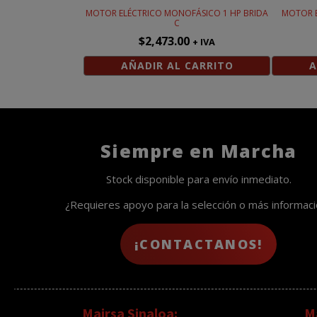
MOTOR ELÉCTRICO MONOFÁSICO 1 HP BRIDA
MOTOR E
C
$
2,473.00
+ IVA
AÑADIR AL CARRITO
A
Siempre en Marcha
Stock disponible para envío inmediato.
¿Requieres apoyo para la selección o más informac
¡CONTACTANOS!
Mairsa Sinaloa:
Ma