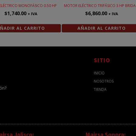
LÉCTRICO MONOFÁSICO 0.50 HP
MOTOR ELÉCTRICO TRIFÁSICO 3 HP BRIDA
$
1,740.00
$
6,860.00
+ IVA
+ IVA
ÑADIR AL CARRITO
AÑADIR AL CARRITO
SITIO
INICIO
NOSOTROS
ión?
TIENDA
irsa Jalisco:
Mairsa Sonora: