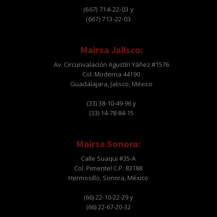
(667) 714-22-03 y
(667) 713-22-03
Mairsa Jalisco:
Av. Circunvalación Agustín Yáñez #1576
Col. Moderna 44190
Guadalajara, Jalisco, México
(33) 38-10-49-96 y
(33) 14-78-84-15
Mairsa Sonora:
Calle Suaqui #35-A
Col. Pimentel C.P. 83188
Hermosillo, Sonora, México
(66) 22-10-22-29 y
(66) 22-67-20-32