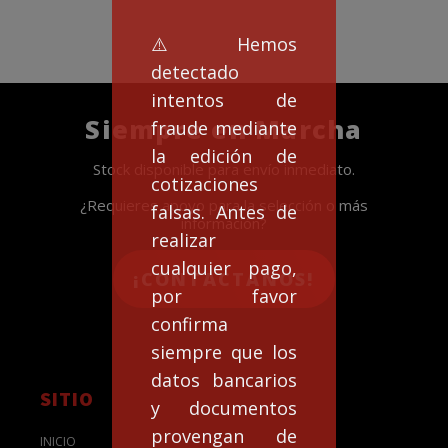
⚠️Hemos
detectado
intentos de
Siempre en Marcha
fraude mediante
la edición de
Stock disponible para envío inmediato.
cotizaciones
¿Requieres apoyo para la selección o más
falsas. Antes de
información?
realizar
cualquier pago,
¡CONTACTANOS!
por favor
confirma
siempre que los
datos bancarios
SITIO
y documentos
provengan de
INICIO