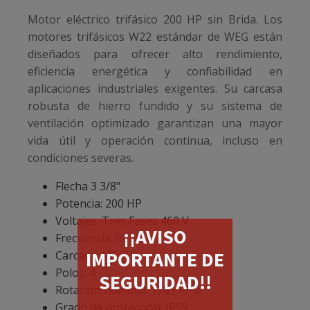
Motor eléctrico trifásico 200 HP sin Brida. Los
motores trifásicos W22 estándar de WEG están
diseñados para ofrecer alto rendimiento,
eficiencia energética y confiabilidad en
aplicaciones industriales exigentes. Su carcasa
robusta de hierro fundido y su sistema de
ventilación optimizado garantizan una mayor
vida útil y operación continua, incluso en
condiciones severas.
Flecha 3 3/8"
Potencia: 200 HP
Voltajes: Tres Fases 460 V
¡¡AVISO
Frecuencia: 60 Hz
IMPORTANTE DE
Carcasa 445/7T
Polos: 4
SEGURIDAD!!
Rotación nominal: 1785 RPM
Grado de protección: IP55