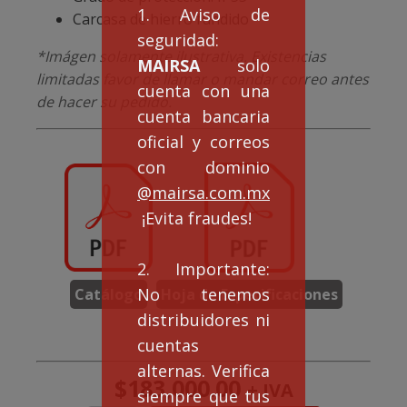
1. Aviso de
Carcasa de hierro fundido
seguridad:
*Imágen solamente ilustrativa. Existencias
MAIRSA
solo
limitadas favor de llamar o mandar correo antes
cuenta con una
de hacer su pedido.
cuenta bancaria
oficial y correos
con dominio
@mairsa.com.mx
¡Evita fraudes!
2. Importante:
No tenemos
Catálogo
Hoja de Especificaciones
distribuidores ni
cuentas
alternas. Verifica
$
183,000.00
+ IVA
siempre que tus