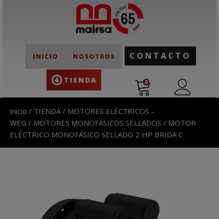
CONTACTO
INICIO
NOSOTROS
TIENDA
0
Inicio
/
TIENDA
/
MOTORES ELÉCTRICOS -
WEG
/
MOTORES MONOFÁSICOS SELLADOS
/ MOTOR
ELÉCTRICO MONOFÁSICO SELLADO 2 HP BRIDA C