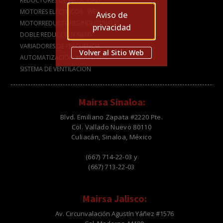
REDUCTORES DE VELOCIDAD
MOTORES ELÉCTRICOS - WEG
Aviso de
MOTORREDUCTORES INDUSTRIALES
privacidad
DOBLE REDUCCIÓN NMRV
VARIADORES DE FRECUENCIA
Volver al Sitio Web
AUTOMATIZACION INDUSTRIAL
SISTEMA DE VENTILACION
Mairsa Sinaloa:
Blvd. Emiliano Zapata #2220 Pte.
Col. Vallado Nuevo 80110
Culiacán, Sinaloa, México
(667) 714-22-03 y
(667) 713-22-03
Mairsa Jalisco:
Av. Circunvalación Agustín Yáñez #1576