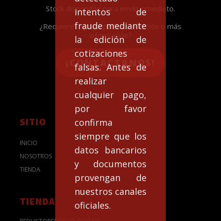
Stock disponible para envío inmediato.
intentos de
fraude mediante
¿Requieres apoyo para la selección o más
información?
la edición de
cotizaciones
¡CONTACTANOS!
falsas. Antes de
realizar
cualquier pago,
por favor
SITIO
confirma
siempre que los
INICIO
datos bancarios
NOSOTROS
y documentos
TIENDA
provengan de
nuestros canales
TIENDA
oficiales.