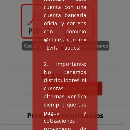
cuenta con una
cuenta bancaria
oficial y correos
con dominio
@mairsa.com.mx
Catálogo
Hoja de Especificaciones
¡Evita fraudes!
2. Importante:
No tenemos
$
4,810.00
+ IVA
distribuidores ni
MOTOR
cuentas
AÑADIR AL CARRITO
ELÉCTRICO
alternas. Verifica
MONOFÁSICO
SELLADO
siempre que tus
2
pagos y
Productos relacionados
HP
cotizaciones
BRIDA
C
provengan de