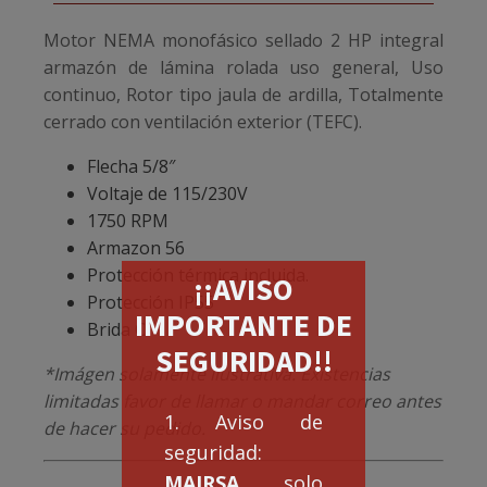
Motor NEMA monofásico sellado 2 HP integral
armazón de lámina rolada uso general, Uso
continuo, Rotor tipo jaula de ardilla, Totalmente
cerrado con ventilación exterior (TEFC).
Flecha 5/8″
Voltaje de 115/230V
1750 RPM
Armazon 56
Protección térmica incluida.
¡¡AVISO
Protección IP55
IMPORTANTE DE
Brida C
SEGURIDAD!!
*Imágen solamente ilustrativa. Existencias
limitadas favor de llamar o mandar correo antes
1. Aviso de
de hacer su pedido.
seguridad:
MAIRSA
solo