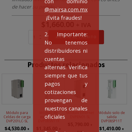
con dominio
de hacer su pedido.
@mairsa.com.mx
¡Evita fraudes!
$
1,660.00
+ IVA
2. Importante:
Módulo
AÑADIR AL CARRITO
solo
No tenemos
de
distribuidores ni
salida
DVP16SP11R
cuentas
Productos relacionados
cantidad
alternas. Verifica
siempre que tus
pagos y
cotizaciones
provengan de
nuestros canales
Módulo para
Módulo de
Módulo Ethernet
Módulo solo de
oficiales
Celdas de carga
expansión
DVPEN01-SL
salida
DVP201LC-SL
DVP08SN11R
DVP08SP11T
$
5,790.00
+
$
4,530.00
$
1,345.00
$
1,410.00
+
+
+