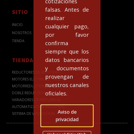
cotizaciones
falsas. Antes de
SITIO
realizar
INICIO
cualquier pago,
NOSOTROS
por favor
TIENDA
confirma
siempre que los
datos bancarios
TIENDA
y documentos
REDUCTORES DE VELOCIDAD
provengan de
MOTORES ELÉCTRICOS - WEG
nuestros canales
MOTORREDUCTORES INDUSTRIALES
oficiales.
DOBLE REDUCCIÓN NMRV
VARIADORES DE FRECUENCIA
AUTOMATIZACION INDUSTRIAL
Aviso de
SISTEMA DE VENTILACION
privacidad
Mairsa Sinaloa: