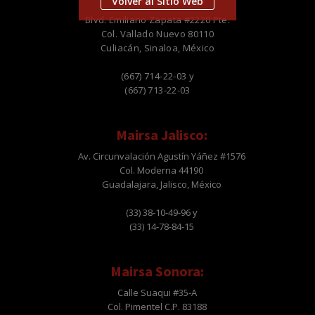
Volver al Sitio Web
Blvd. Emiliano Zapata #2220 Pte.
Col. Vallado Nuevo 80110
Culiacán, Sinaloa, México
(667) 714-22-03 y
(667) 713-22-03
Mairsa Jalisco:
Av. Circunvalación Agustín Yáñez #1576
Col. Moderna 44190
Guadalajara, Jalisco, México
(33) 38-10-49-96 y
(33) 14-78-84-15
Mairsa Sonora:
Calle Suaqui #35-A
Col. Pimentel C.P. 83188