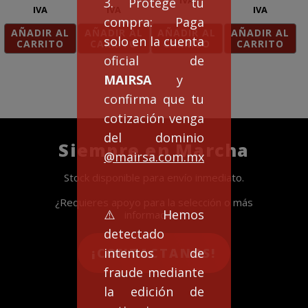
IVA
3. Protege tu
IVA
IVA
IVA
compra: Paga
AÑADIR AL
AÑADIR AL
AÑADIR AL
AÑADIR AL
solo en la cuenta
CARRITO
CARRITO
CARRITO
CARRITO
oficial de
MAIRSA
y
confirma que tu
cotización venga
del dominio
Siempre en Marcha
@mairsa.com.mx
Stock disponible para envío inmediato.
¿Requieres apoyo para la selección o más
⚠️Hemos
información?
detectado
intentos de
¡CONTACTANOS!
fraude mediante
la edición de