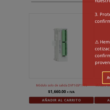
nuestro
can
3. Prot
confir
⚠️Hemo
cotiza
confi
proveng
A
Módulo solo de salida DVP16SP11TS
Módulo de
$
1,660.00
+ IVA
AÑADIR AL CARRITO
A