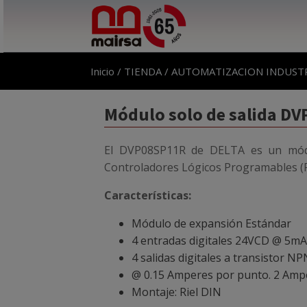
Inicio
/
TIENDA
/
AUTOMATIZACION INDUST
Módulo solo de salida D
El DVP08SP11R de DELTA es un módu
Controladores Lógicos Programables (PL
Características:
Módulo de expansión Estándar
4 entradas digitales 24VCD @ 5mA
4 salidas digitales a transistor NP
@ 0.15 Amperes por punto. 2 Amp
Montaje: Riel DIN