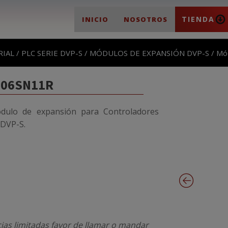
TIENDA
INICIO
NOSOTROS
RIAL
/
PLC SERIE DVP-S
/
MÓDULOS DE EXPANSIÓN DVP-S
/ Mó
P06SN11R
ulo de expansión para Controladores
 DVP-S.
cias limitadas favor de llamar o mandar