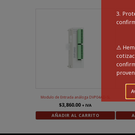
3. Prot
confir
⚠️Hemo
cotiza
confi
proveng
A
Modulo de Entrada análoga DVP04AD-SL
Módul
$
3,860.00
+ IVA
AÑADIR AL CARRITO
A