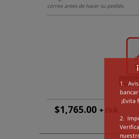
correo antes de hacer su pedido.
Más in
1. Avi
bancari
¡Evita 
$
1,765.00
+ IVA
Mó
de
2. Imp
ex
DV
Verifi
can
nuestro