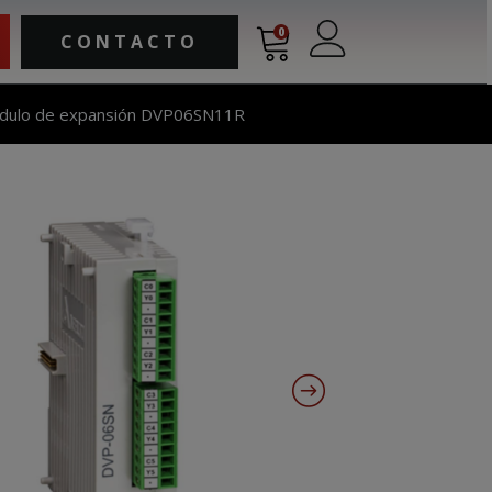
0
CONTACTO
dulo de expansión DVP06SN11R