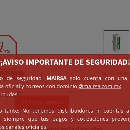
¡¡AVISO IMPORTANTE DE SEGURIDAD!
Categoría:
MÓ
Marca:
DELTA
formación
so de seguridad:
MAIRSA
solo cuenta con una 
a oficial y correos con dominio
@mairsa.com.mx
fraudes!
dulo
AÑADIR AL CARRITO
ortante: No tenemos distribuidores ni cuentas al
pansión
P06SN11R
ca siempre que tus pagos y cotizaciones prove
tidad
s canales oficiales
Productos relacionados