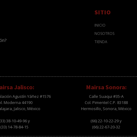
SITIO
INICIO
NOSOTROS
ión?
TIENDA
irsa Jalisco:
Mairsa Sonora:
alación Agustín Yáñez #1576
Calle Suaqui #35-A
ol. Moderna 44190
Col. Pimentel C.P. 83188
ajara, Jalisco, México
Hermosillo, Sonora, México
(33) 38-10-49-96 y
(66) 22-10-22-29 y
(33) 14-78-84-15
(66) 22-67-20-32