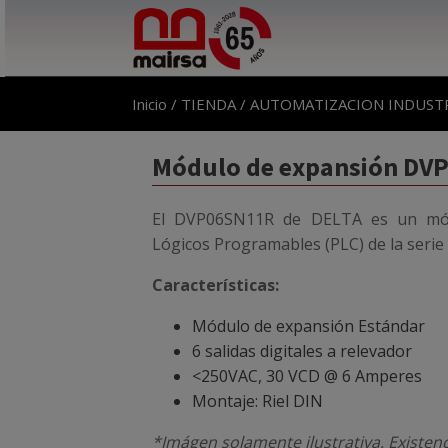
Inicio
/
TIENDA
/
AUTOMATIZACION INDUST
Módulo de expansión DV
El DVP06SN11R de DELTA es un mód
Lógicos Programables (PLC) de la serie
Características:
Módulo de expansión Estándar
6 salidas digitales a relevador
<250VAC, 30 VCD @ 6 Amperes
Montaje: Riel DIN
*Imágen solamente ilustrativa. Existen