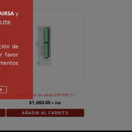
IRSA
y
m.mx
ción de
r favor
mentos
b
Módulo solo de salida DVP16SP11T
$
1,660.00
+ IVA
AÑADIR AL CARRITO