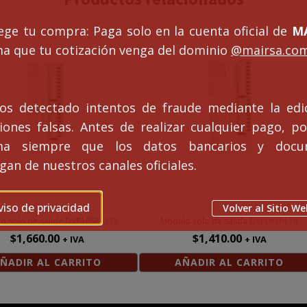
ege tu compra: Paga solo en la cuenta oficial de
MA
ma que tu cotización venga del dominio
@mairsa.co
s detectado intentos de fraude mediante la edi
ciones falsas. Antes de realizar cualquier pago, po
rma siempre que los datos bancarios y docu
an de nuestros canales oficiales.
viso de privacidad
Volver al Sitio We
o solo de salida DVP16SP11TS
Módulo solo de salida DVP08SP11R
$
1,660.00
$
1,410.00
+ IVA
+ IVA
ÑADIR AL CARRITO
AÑADIR AL CARRITO