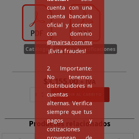
cuenta con una
cuenta bancaria
oficial y correos
con dominio
@mairsa.com.mx
Catálogo
Hoja de Especificaciones
¡Evita fraudes!
2. Importante:
No tenemos
$
3,155.00
+ IVA
distribuidores ni
MOTOR
cuentas
AÑADIR AL CARRITO
ELÉCTRICO
alternas. Verifica
MONOFÁSICO
SELLADO
siempre que tus
1
pagos y
Productos relacionados
HP
cotizaciones
BRIDA
C
provengan de