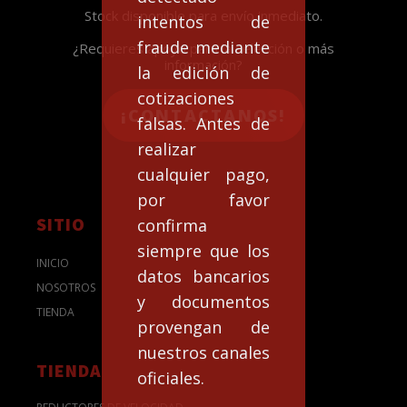
Stock disponible para envío inmediato.
intentos de
fraude mediante
¿Requieres apoyo para la selección o más
información?
la edición de
cotizaciones
¡CONTACTANOS!
falsas. Antes de
realizar
cualquier pago,
por favor
SITIO
confirma
siempre que los
INICIO
datos bancarios
NOSOTROS
y documentos
TIENDA
provengan de
nuestros canales
TIENDA
oficiales.