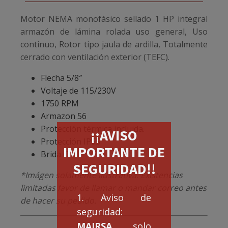
Motor NEMA monofásico sellado 1 HP integral
armazón de lámina rolada uso general, Uso
continuo, Rotor tipo jaula de ardilla, Totalmente
cerrado con ventilación exterior (TEFC).
Flecha 5/8″
Voltaje de 115/230V
1750 RPM
Armazon 56
Protección térmica incluida.
¡¡AVISO
Protección IP55
IMPORTANTE DE
Brida C
SEGURIDAD!!
*Imágen solamente ilustrativa. Existencias
limitadas favor de llamar o mandar correo antes
1. Aviso de
de hacer su pedido.
seguridad:
MAIRSA
solo