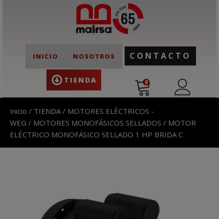
CONTACTO
INICIO
NOSOTROS
TIENDA
0
Inicio
/
TIENDA
/
MOTORES ELÉCTRICOS -
WEG
/
MOTORES MONOFÁSICOS SELLADOS
/ MOTOR
ELÉCTRICO MONOFÁSICO SELLADO 1 HP BRIDA C