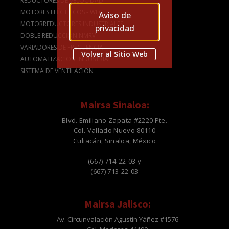
REDUCTORES DE VELOCIDAD
MOTORES ELÉCTRICOS - WEG
Aviso de
MOTORREDUCTORES INDUSTRIALES
privacidad
DOBLE REDUCCIÓN NMRV
VARIADORES DE FRECUENCIA
Volver al Sitio Web
AUTOMATIZACION INDUSTRIAL
SISTEMA DE VENTILACION
Mairsa Sinaloa:
Blvd. Emiliano Zapata #2220 Pte.
Col. Vallado Nuevo 80110
Culiacán, Sinaloa, México
(667) 714-22-03 y
(667) 713-22-03
Mairsa Jalisco:
Av. Circunvalación Agustín Yáñez #1576