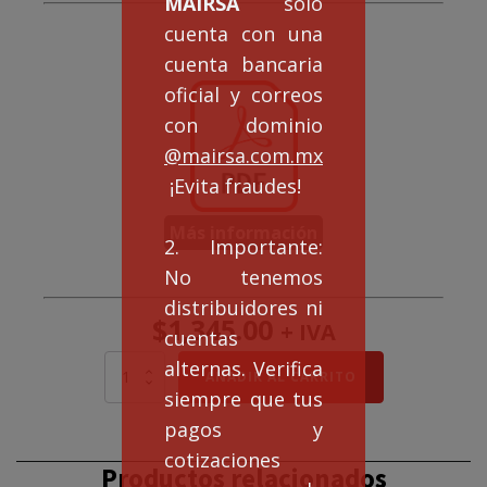
MAIRSA
solo
cuenta con una
cuenta bancaria
oficial y correos
con dominio
@mairsa.com.mx
¡Evita fraudes!
Más información
2. Importante:
No tenemos
distribuidores ni
$
1,345.00
+ IVA
cuentas
alternas. Verifica
Módulo
AÑADIR AL CARRITO
de
siempre que tus
expansión
pagos y
DVP08SN11R
cantidad
cotizaciones
Productos relacionados