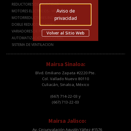
REDUCTORES DE VELOCIDAD
Aviso de
MOTORES ELÉCTRICOS - WEG
privacidad
MOTORREDUCTORES INDUSTRIALES
DOBLE REDUCCIÓN NMRV
VARIADORES DE FRECUENCIA
Volver al Sitio Web
AUTOMATIZACION INDUSTRIAL
SISTEMA DE VENTILACION
Mairsa Sinaloa:
Blvd. Emiliano Zapata #2220 Pte.
Col. Vallado Nuevo 80110
Culiacán, Sinaloa, México
(667) 714-22-03 y
(667) 713-22-03
Mairsa Jalisco:
Av. Circunvalación Agustín Yáñez #1576