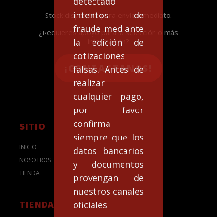
detectado
intentos de
Stock disponible para envío inmediato.
fraude mediante
¿Requieres apoyo para la selección o más
la edición de
información?
cotizaciones
¡CONTACTANOS!
falsas. Antes de
realizar
cualquier pago,
por favor
confirma
SITIO
siempre que los
INICIO
datos bancarios
NOSOTROS
y documentos
TIENDA
provengan de
nuestros canales
TIENDA
oficiales.