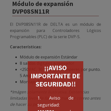
Módulo de expansión
DVP08SN11R
El DVP08SN11R de DELTA es un módulo de
expansión para Controladores Lógicos
Programables (PLC) de la serie DVP-S.
Características:
Módulo de expansión Estándar
8 salidas digitales a relevador
¡¡AVISO
<250VAC, 30 VCD @ 1.5 Amperes por punto.
IMPORTANTE DE
5 Amperes en el común
Montaje: Riel DIN
SEGURIDAD!!
*Imágen solamente ilustrativa. Existencias
1. Aviso de
limitadas favor de llamar o mandar correo antes
de hacer su pedido.
seguridad: