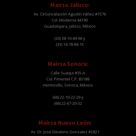
Mairsa Jalisco:
Av. Circunvalación Agustín Yáñez #1576
Col. Moderna 44190
Guadalajara, Jalisco, México
(33) 38-10-49-96 y
(33) 14-78-84-15
Mairsa Sonora:
Calle Suaqui #35-A
Col. Pimentel C.P. 83188
Hermosillo, Sonora, México
(66) 22-10-22-29 y
(66) 22-67-20-32
Mairsa Nuevo León:
Av. Dr. José Eleuterio Gonzalez #2821