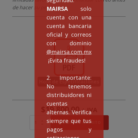
seguridad:
de hacer su pedido.
MAIRSA
solo
cuenta con una
cuenta bancaria
oficial y correos
con dominio
@mairsa.com.mx
¡Evita fraudes!
2. Importante:
Hoja de Especificaciones
No tenemos
distribuidores ni
cuentas
$
19,800.00
+ IVA
alternas. Verifica
siempre que tus
Extractor
AÑADIR AL CARRITO
axial
pagos y
HXT630H