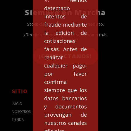
⚠️Hemos
detectado
Siempre en Marcha
intentos de
fraude mediante
Stock disponible para envío inmediato.
la edición de
¿Requieres apoyo para la selección o más
información?
cotizaciones
falsas. Antes de
¡CONTACTANOS!
realizar
cualquier pago,
por favor
confirma
siempre que los
SITIO
datos bancarios
INICIO
y documentos
NOSOTROS
provengan de
TIENDA
nuestros canales