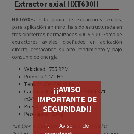
Extractor axial HXT630H
HXT630H:
Esta gama de extractores axiales,
para aplicación en miro, ha sido estructurada en
tres diámetros normalizados 400 y 500. Gama de
extractores axiales, diseñados en aplicación
directa, destacando su alto rendimiento y bajo
consumo de energía.
Velocidad 1755 RPM
Potencia 1 1/2 HP
Tensión 230/460 Volts
¡¡AVISO
Caudal a descarga libre 15,930/9,371
IMPORTANTE DE
m3/hr/CFM
Presión sonora 78 dB (A)*
SEGURIDAD!!
Peso aprox. 29 kg
1. Aviso de
*Imágen solamente ilustrativa. Existencias
limitadas favor de llamar o mandar correo antes