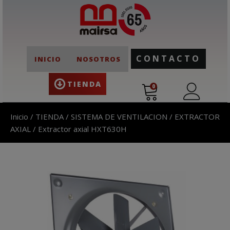
CONTACTO
INICIO
NOSOTROS
TIENDA
0
Inicio
/
TIENDA
/
SISTEMA DE VENTILACION
/
EXTRACTOR
AXIAL
/ Extractor axial HXT630H